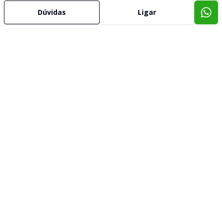
Dúvidas
Ligar
IMOBILIARIA TELESUL
SN
Selma Nery
12.956
(35) 99951-1444
(35) 98867-4201
selma@imobiliariatelesul.com.br
Nós, da Telesul, temos o orgulho de compartilhar com vocês
nossa história de mais de 30 anos no mercado imobiliário.