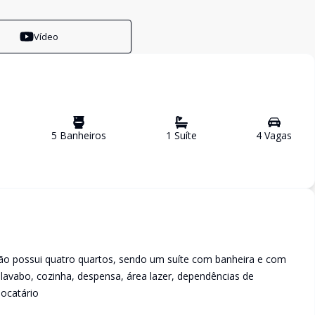
Vídeo
5
Banheiro
s
1
Suíte
4
Vaga
s
rão possui quatro quartos, sendo um suíte com banheira e com
, lavabo, cozinha, despensa, área lazer, dependências de
ocatário