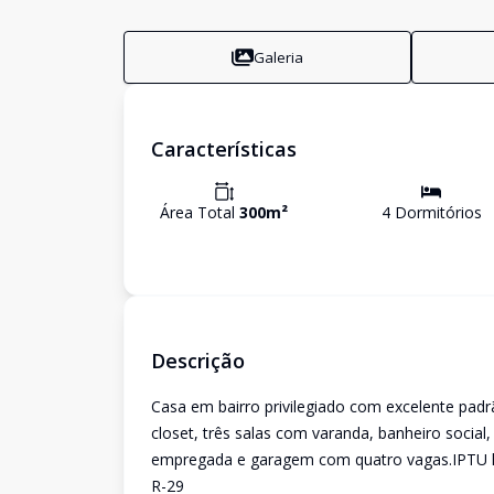
Galeria
Características
Área Total
300
m²
4
Dormitório
s
Descrição
Casa em bairro privilegiado com excelente pad
closet, três salas com varanda, banheiro social
empregada e garagem com quatro vagas.IPTU l
R-29