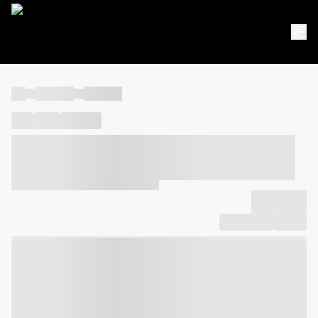
----
----- -----
----- -----
----
-----
---- ------
----- ----- -- ------ ---- ---- -- ----- ----- -----
--- ------
----- ----- -- ------ ----- ----- -- ------
-------------
Compartilhar
Favorito