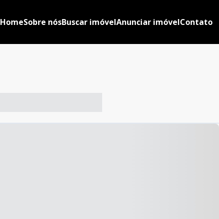
Home
Sobre nós
Buscar imóvel
Anunciar imóvel
Contato
-- ----- ----- --- ------