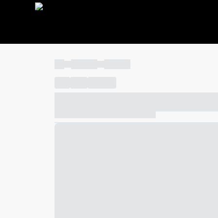
----
----- -----
----- -----
----
-----
---- ------
----- ----- -- ------ ---- ---- -- ---
----- ----- -- ------ ----- ----- -- ------