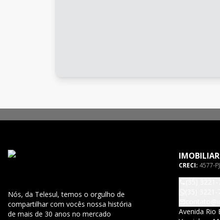
IMOBILIAR
CRECI:
4577-PJ
(35) 3221-
(35) 3221-
Nós, da Telesul, temos o orgulho de
contato@im
compartilhar com vocês nossa história
Avenida Rio 
de mais de 30 anos no mercado