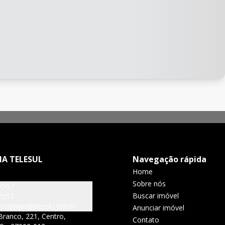
IA TELESUL
Navegação rápida
Home
Sobre nós
7557
Buscar imóvel
7557
obiliariatelesul.com.br
Anunciar imóvel
Branco, 221, Centro,
Contato