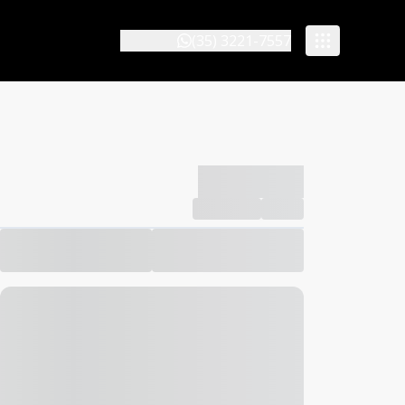
(35) 3221-7557
-------------
Compartilhar
Favorito