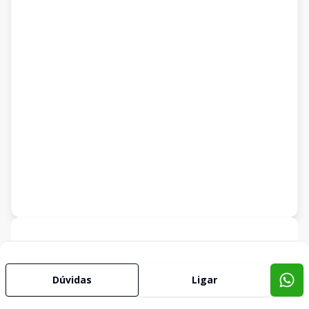
Corretor
Dúvidas
Ligar
IMOBILIARIA TELESUL
Marília de Sousa