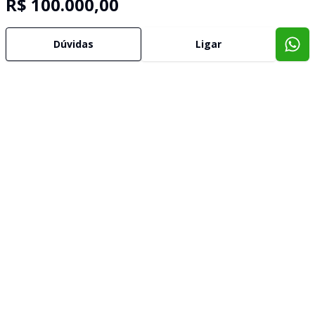
R$ 100.000,00
Corretor
Dúvidas
Ligar
IMOBILIARIA TELESUL
SN
Selma Nery
12.956
(35) 99951-1444
(35) 98867-4201
selma@imobiliariatelesul.com.br