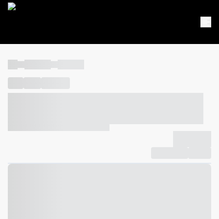
----
----- -----
----- -----
----
-----
---- ------
----- ----- -- ------ ---- ---- -- ----- ----- -----
--- ------
----- ----- -- ------ ----- ----- -- ------
-------------
Compartilhar
Favorito