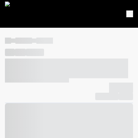
----
----- -----
----- -----
----
-----
---- ------
----- ----- -- ------ ---- ---- -- ----- ----- -----
--- ------
----- ----- -- ------ ----- ----- -- ------
-------------
Compartilhar
Favorito