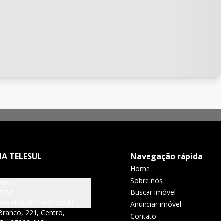
IA TELESUL
Navegação rápida
Home
Sobre nós
7557
Buscar imóvel
7557
obiliariatelesul.com.br
Anunciar imóvel
Branco, 221, Centro,
Contato