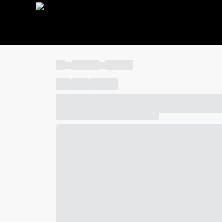
----
----- -----
----- -----
----
-----
---- ------
----- ----- -- ------ ---- ---- -- ---
----- ----- -- ------ ----- ----- -- ------