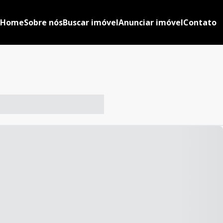
Home
Sobre nós
Buscar imóvel
Anunciar imóvel
Contato
-- ----- ----- --- ------