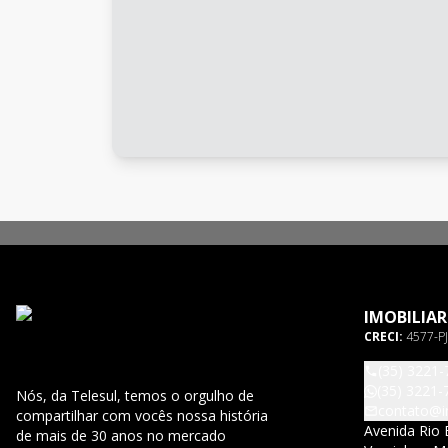
IMOBILIAR
CRECI:
4577-PJ
(35) 3221-
(35) 3221-
Nós, da Telesul, temos o orgulho de
contato@im
compartilhar com vocês nossa história
Avenida Rio 
de mais de 30 anos no mercado