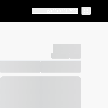
(35) 3221-7557
-------------
Compartilhar
Favorito