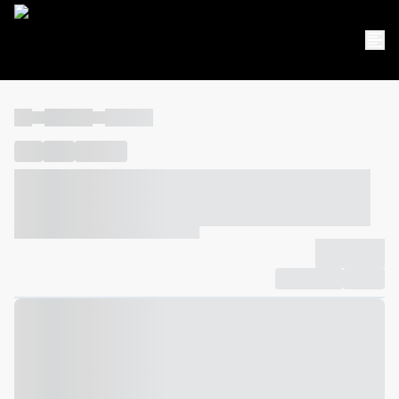
----
----- -----
----- -----
----
-----
---- ------
----- ----- -- ------ ---- ---- -- ----- ----- -----
--- ------
----- ----- -- ------ ----- ----- -- ------
-------------
Compartilhar
Favorito