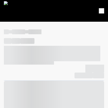
----
----- -----
----- -----
----
-----
---- ------
----- ----- -- ------ ---- ---- -- ----- ----- -----
--- ------
----- ----- -- ------ ----- ----- -- ------
-------------
Compartilhar
Favorito