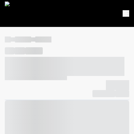
----
----- -----
----- -----
----
-----
---- ------
----- ----- -- ------ ---- ---- -- ----- ----- -----
--- ------
----- ----- -- ------ ----- ----- -- ------
-------------
Compartilhar
Favorito