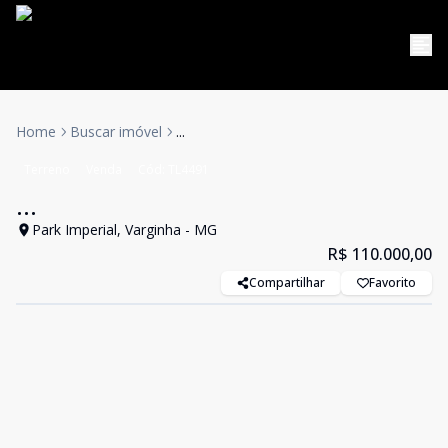
Home
Buscar imóvel
...
Terreno
Venda
Cód:
TL4491
...
Park Imperial, Varginha - MG
R$ 110.000,00
Compartilhar
Favorito