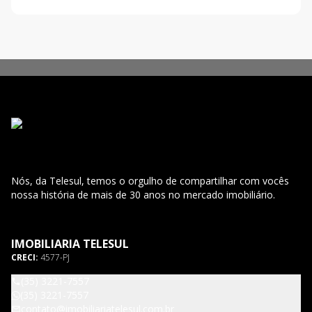
Nós, da Telesul, temos o orgulho de compartilhar com vocês
nossa história de mais de 30 anos no mercado imobiliário.
IMOBILIARIA TELESUL
CRECI:
4577-PJ
(35) 3221-7557
(35) 3221-7557
contato@imobiliariatelesul.com.br