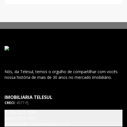
Nós, da Telesul, temos o orgulho de compartilhar com vocês
nossa história de mais de 30 anos no mercado imobiliário.
IMOBILIARIA TELESUL
CRECI:
4577-PJ
(35) 3221-7557
(35) 3221-7557
contato@imobiliariatelesul.com.br