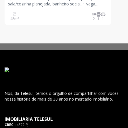
sala/cozinha planejada, banheiro social, 1 vaga
garagem, quarto em 3 D, gesso.O Condomínio
contém água inclusa, área de lazer, piscina, área
48
m²
2
1
1
gourmet com banheiros, playground, porteiro físico
24hrs e salão d
Nós, da Telesul, temos o orgulho de compartilhar com vocês
nossa história de mais de 30 anos no mercado imobiliário.
IMOBILIARIA TELESUL
CRECI:
4577-PJ