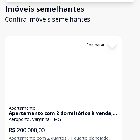
Imóveis semelhantes
Confira imóveis semelhantes
Cód:
AP0356
Comparar
Apartamento
Apartamento com 2 dormitórios à venda,
48 m² por R$ 200.000,00 - Aeroporto -
Aeroporto, Varginha - MG
Varginha/MG
R$ 200.000,00
Apartamento com 2 quartos , 1 quarto planejado,