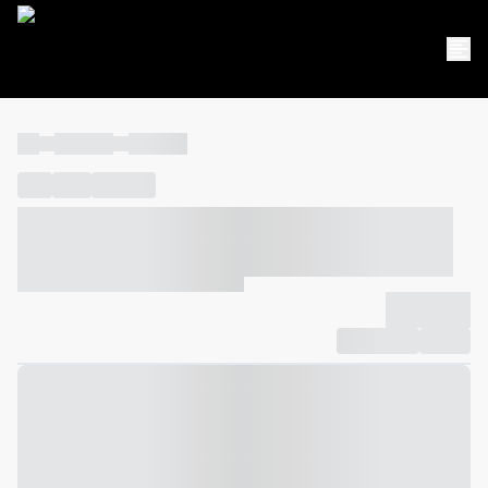
----
----- -----
----- -----
----
-----
---- ------
----- ----- -- ------ ---- ---- -- ----- ----- -----
--- ------
----- ----- -- ------ ----- ----- -- ------
-------------
Compartilhar
Favorito