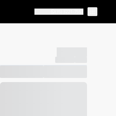
(35) 3221-7557
-------------
Compartilhar
Favorito