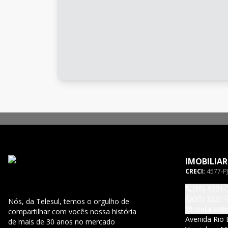
IMOBILIAR
CRECI:
4577-PJ
(35) 3221-
(35) 3221-
Nós, da Telesul, temos o orgulho de
contato@im
compartilhar com vocês nossa história
Avenida Rio 
de mais de 30 anos no mercado