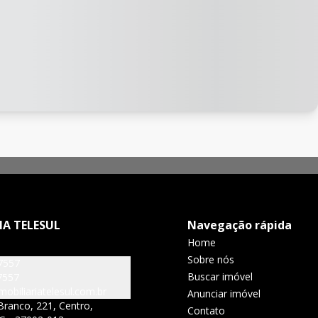
IA TELESUL
Navegação rápida
Home
Sobre nós
7557
Buscar imóvel
7557
obiliariatelesul.com.br
Anunciar imóvel
Branco, 221, Centro,
Contato