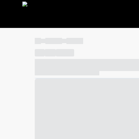
----
----- -----
----- -----
----
-----
---- ------
----- ----- -- ------ ---- ---- -- ---
----- ----- -- ------ ----- ----- -- ------