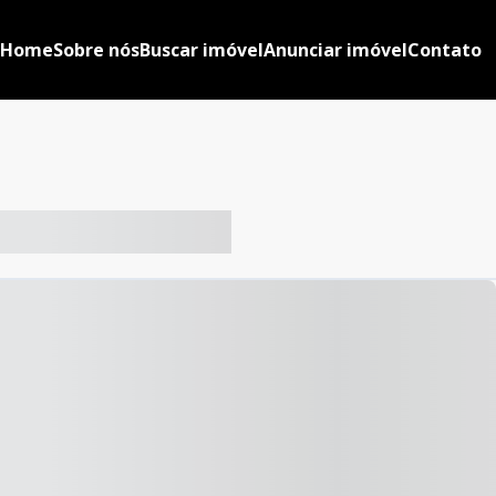
Home
Sobre nós
Buscar imóvel
Anunciar imóvel
Contato
-- ----- ----- --- ------