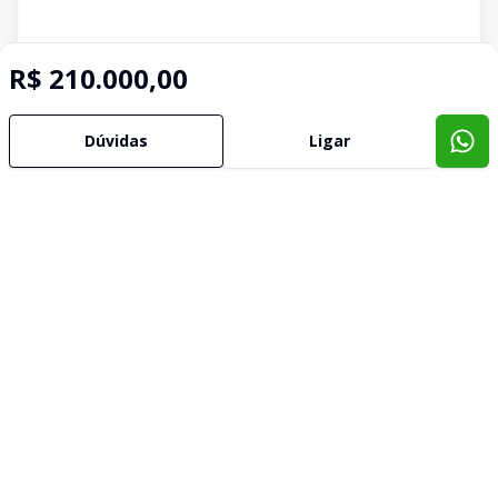
R$ 210.000,00
Dúvidas
Ligar
Corretor
IMOBILIARIA TELESUL
Marília de Sousa
273322
(35) 99735-3321
marilia@imobiliariatelesul.com.br