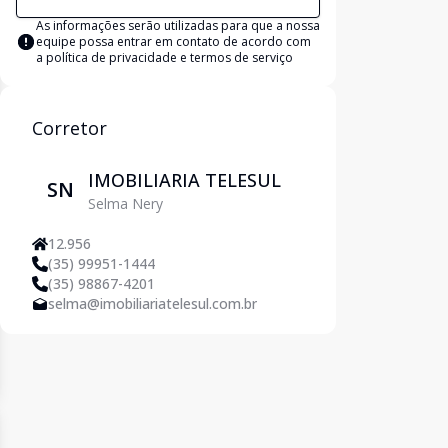
As informações serão utilizadas para que a nossa
equipe possa entrar em contato de acordo com
a
política de privacidade e termos de serviço
Corretor
IMOBILIARIA TELESUL
SN
Selma Nery
12.956
(35) 99951-1444
(35) 98867-4201
selma@imobiliariatelesul.com.br