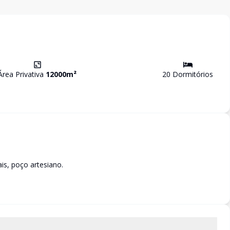
Área Privativa
12000
m²
20
Dormitório
s
is, poço artesiano.