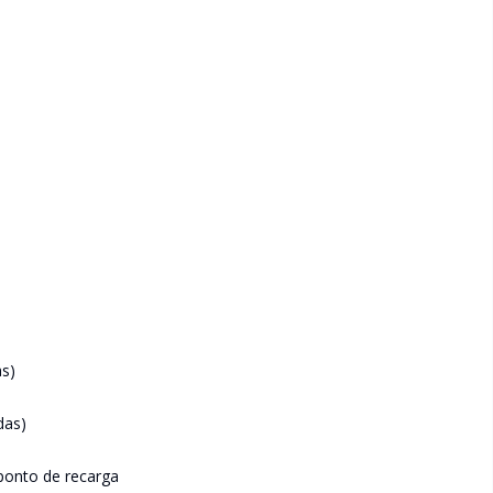
as)
das)
 ponto de recarga