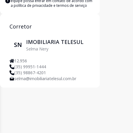
equipe possa entrar em contato de acordo com
a
política de privacidade e termos de serviço
Corretor
IMOBILIARIA TELESUL
SN
Selma Nery
12.956
(35) 99951-1444
(35) 98867-4201
selma@imobiliariatelesul.com.br