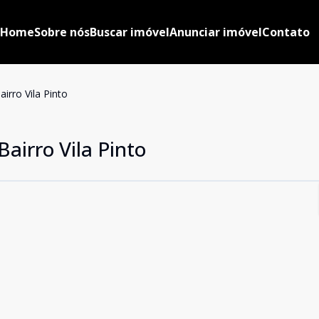
Home
Sobre nós
Buscar imóvel
Anunciar imóvel
Contato
irro Vila Pinto
airro Vila Pinto