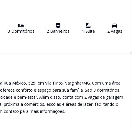
3
Dormitório
s
2
Banheiro
s
1
Suíte
2
Vaga
s
a Rua México, 525, em Vila Pinto, Varginha/MG. Com uma área
 oferece conforto e espaço para sua família. São 3 dormitórios,
ticidade e bem-estar. Além disso, conta com 2 vagas de garagem
da, próxima a comércios, escolas e áreas de lazer, facilitando o
em contato para mais informações.