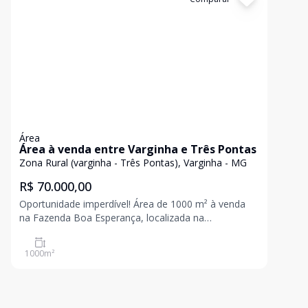
Área
Área à venda entre Varginha e Três Pontas
Zona Rural (varginha - Três Pontas), Varginha - MG
R$ 70.000,00
Oportunidade imperdível! Área de 1000 m² à venda
na Fazenda Boa Esperança, localizada na
encantadora Zona Rural entre Três Pontas e
Varginha, MG. Esta propriedade oferece um espaço
1000
m²
amplo para suas ideias, seja para empreendimento
ou lazer. A região é conh