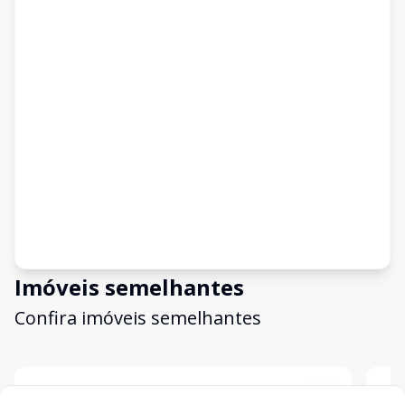
Imóveis semelhantes
Confira imóveis semelhantes
Cód:
TL4709
Comparar
Có