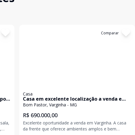
Cód:
TL4630
Comparar
Casa
 por
Casa em excelente localização a venda e
G
aluguel.
Bom Pastor, Varginha - MG
R$ 690.000,00
sala,
Excelente oportunidade a venda em Varginha. A casa
,
da frente que oferece ambientes amplos e bem
ortão
distribuídos, contando com sala varanda integrada,