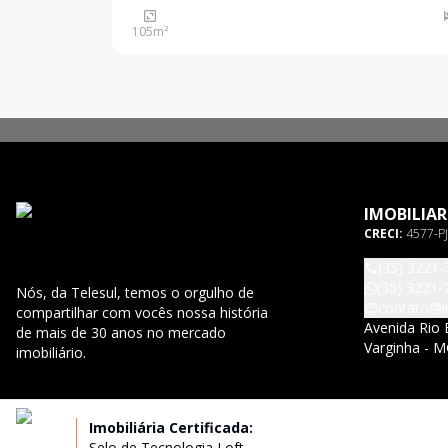
eletrônico. Nº110
105
m²
IMOBILIAR
CRECI:
4577-PJ
(35) 3221-
(35) 3221-
Nós, da Telesul, temos o orgulho de
contato@im
compartilhar com vocês nossa história
Avenida Rio 
de mais de 30 anos no mercado
Varginha - M
imobiliário.
Imobiliária Certificada:
Selo de Tecnologia Loft