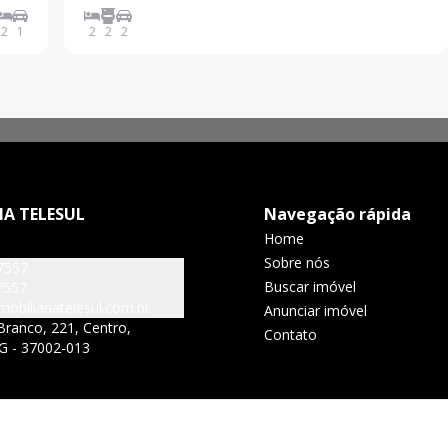
dois quartos espaçosos, banheiro social, copa, duas
2
1
2
2
2
cozinhas, amplo quintal, banheiro externo e terraço,
IA TELESUL
Navegação rápida
Home
Sobre nós
7557
Buscar imóvel
7557
obiliariatelesul.com.br
Anunciar imóvel
Branco, 221, Centro,
Contato
G - 37002-013