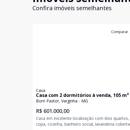
Confira imóveis semelhantes
Cód:
CA0001
Comparar
Casa
Casa com 2 dormitórios à venda, 105 m²
R$ 600.000,00 - Bom Pastor - Varginha/M
Bom Pastor, Varginha - MG
R$ 601.000,00
Casa em excelente localização com dois quartos, 
copa, cozinha, banheiro social, lavanderia coberta
cômodo externo com banheiro e garagem com p