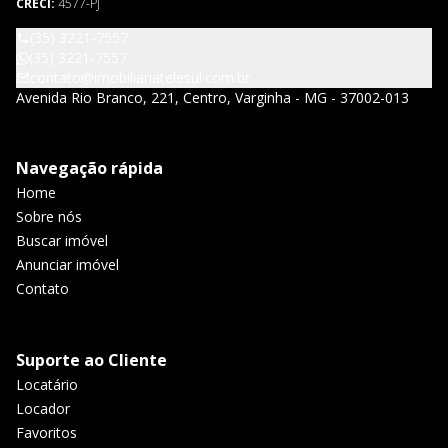
CRECI:
4577-PJ
(35) 3221-7557
(35) 3221-7557
contato@imobiliariatelesul.com.br
Avenida Rio Branco, 221, Centro, Varginha - MG - 37002-013
Navegação rápida
Home
Sobre nós
Buscar imóvel
Anunciar imóvel
Contato
Suporte ao Cliente
Locatário
Locador
Favoritos