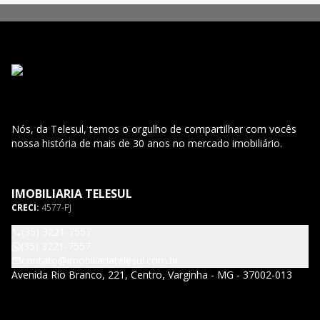
Nós, da Telesul, temos o orgulho de compartilhar com vocês
nossa história de mais de 30 anos no mercado imobiliário.
IMOBILIARIA TELESUL
CRECI:
4577-PJ
(35) 3221-7557
(35) 3221-7557
contato@imobiliariatelesul.com.br
Avenida Rio Branco, 221, Centro, Varginha - MG - 37002-013