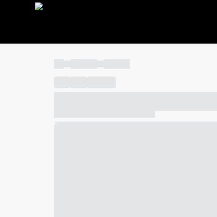
----
----- -----
----- -----
----
-----
---- ------
----- ----- -- ------ ---- ---- -- ---
----- ----- -- ------ ----- ----- -- ------