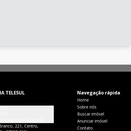
IA TELESUL
Navegação rápida
Home
Sobre nós
7557
Buscar imóvel
7557
obiliariatelesul.com.br
Anunciar imóvel
Branco, 221, Centro,
Contato