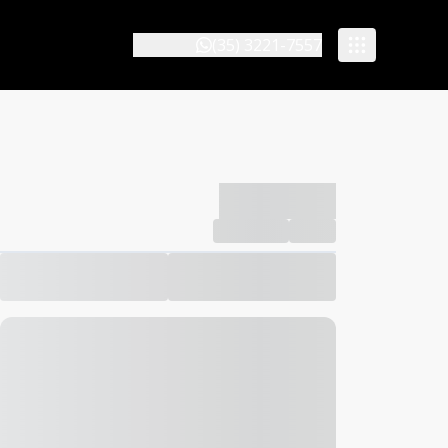
(35) 3221-7557
-------------
Compartilhar
Favorito