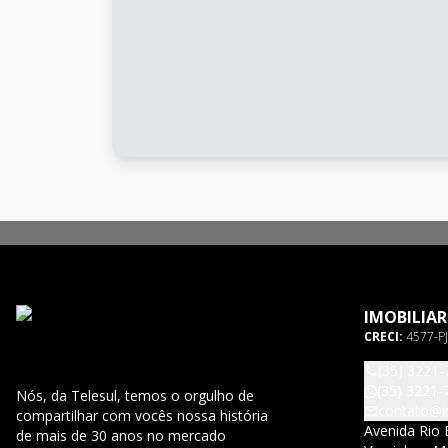
IMOBILIAR
CRECI:
4577-PJ
(35) 3221-
(35) 3221-
Nós, da Telesul, temos o orgulho de
contato@im
compartilhar com vocês nossa história
Avenida Rio 
de mais de 30 anos no mercado