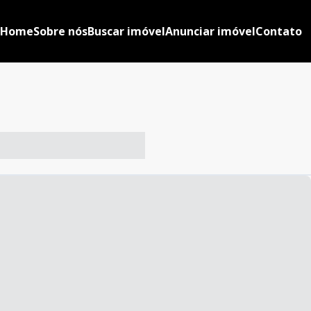
Home
Sobre nós
Buscar imóvel
Anunciar imóvel
Contato
-- ----- ----- --- ------