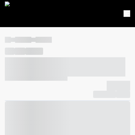
----
----- -----
----- -----
----
-----
---- ------
----- ----- -- ------ ---- ---- -- ----- ----- -----
--- ------
----- ----- -- ------ ----- ----- -- ------
-------------
Compartilhar
Favorito