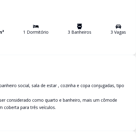
m²
1
Dormitório
3
Banheiro
s
3
Vaga
s
nheiro social, sala de estar , cozinha e copa conjugadas, tipo
 ser considerado como quarto e banheiro, mais um cômode
 coberta para três veículos.