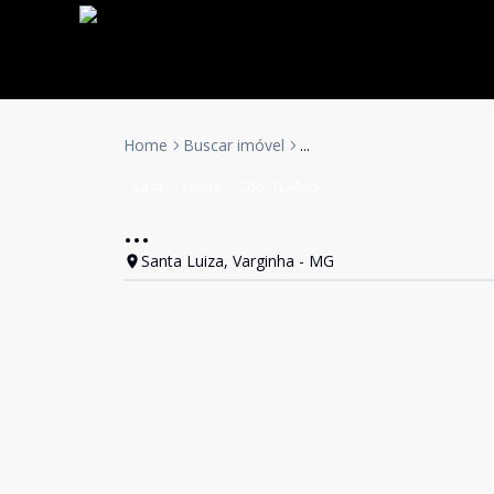
Home
Buscar imóvel
...
Casa
Venda
Cód:
TL4640
...
Santa Luiza, Varginha - MG