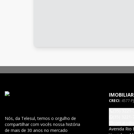
IMOBILIAR
CRECI:
4577-PJ
(35) 3221-
(35) 3221-
Nós, da Telesul, temos o orgulho de
contato@im
compartilhar com vocês nossa história
Avenida Rio 
de mais de 30 anos no mercado