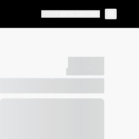
(35) 3221-7557
-------------
Compartilhar
Favorito