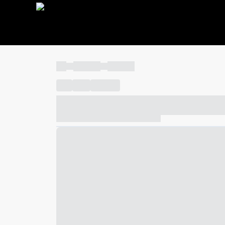
----
----- -----
----- -----
----
-----
---- ------
----- ----- -- ------ ---- ---- -- ---
----- ----- -- ------ ----- ----- -- ------