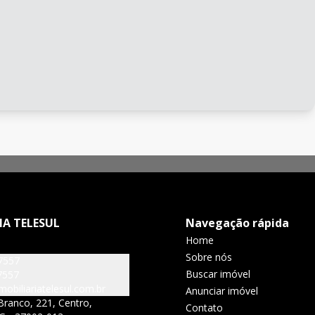
IA TELESUL
Navegação rápida
Home
Sobre nós
7557
Buscar imóvel
7557
obiliariatelesul.com.br
Anunciar imóvel
Branco, 221, Centro,
Contato