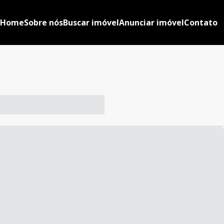
Home
Sobre nós
Buscar imóvel
Anunciar imóvel
Contato
-- ----- ----- --- ------