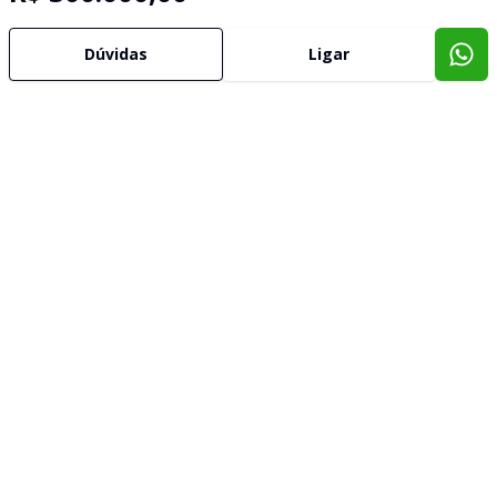
Corretor
Dúvidas
Ligar
IMOBILIARIA TELESUL
SN
Selma Nery
12.956
(35) 99951-1444
(35) 98867-4201
selma@imobiliariatelesul.com.br