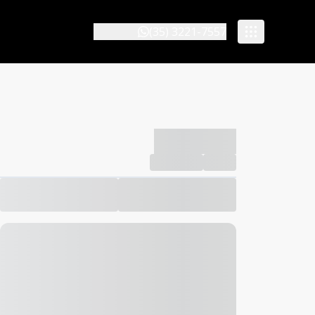
(35) 3221-7557
-------------
Compartilhar
Favorito