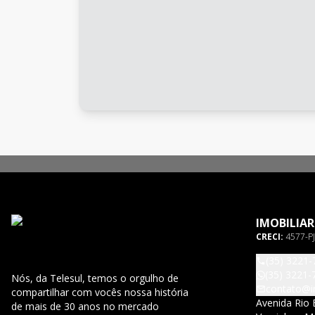
IMOBILIAR
CRECI:
4577-PJ
(35) 3221-
(35) 3221-
Nós, da Telesul, temos o orgulho de
contato@im
compartilhar com vocês nossa história
Avenida Rio 
de mais de 30 anos no mercado