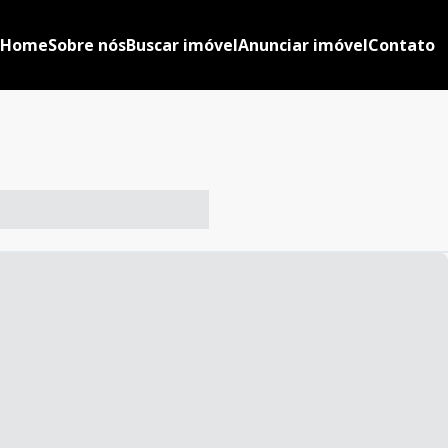
Home
Sobre nós
Buscar imóvel
Anunciar imóvel
Contato
-- ----- ----- --- ------