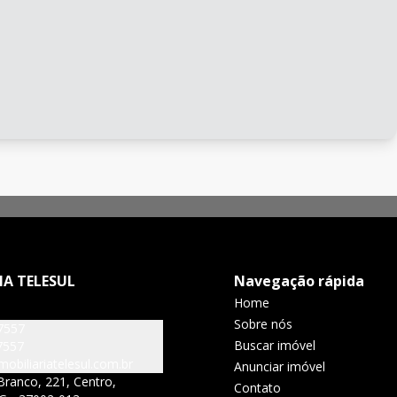
IA TELESUL
Navegação rápida
Home
Sobre nós
7557
Buscar imóvel
7557
obiliariatelesul.com.br
Anunciar imóvel
Branco, 221, Centro,
Contato