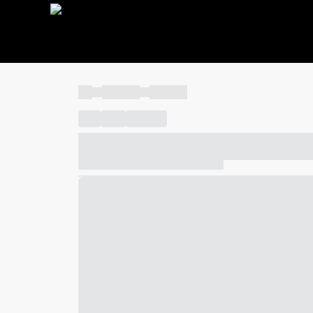
----
----- -----
----- -----
----
-----
---- ------
----- ----- -- ------ ---- ---- -- ---
----- ----- -- ------ ----- ----- -- ------