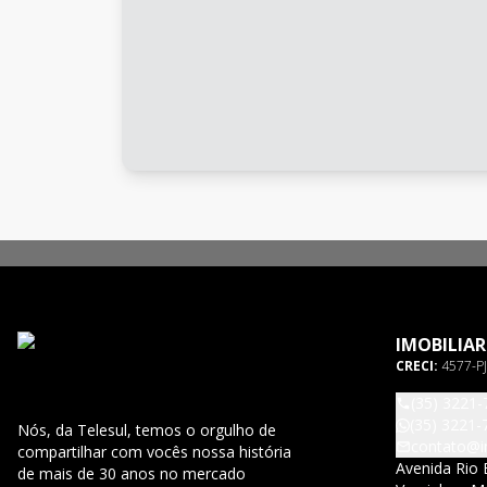
IMOBILIAR
CRECI:
4577-PJ
(35) 3221-
(35) 3221-
Nós, da Telesul, temos o orgulho de
contato@im
compartilhar com vocês nossa história
Avenida Rio 
de mais de 30 anos no mercado