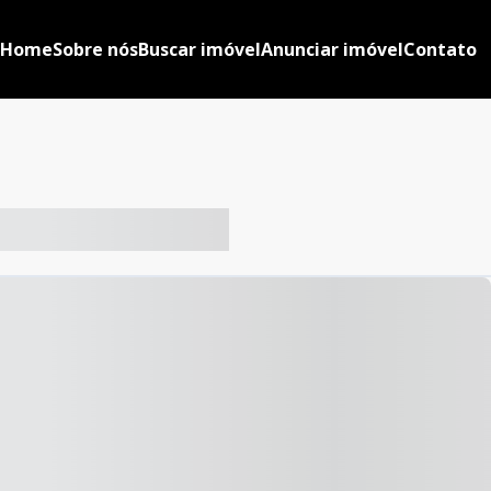
Home
Sobre nós
Buscar imóvel
Anunciar imóvel
Contato
-- ----- ----- --- ------