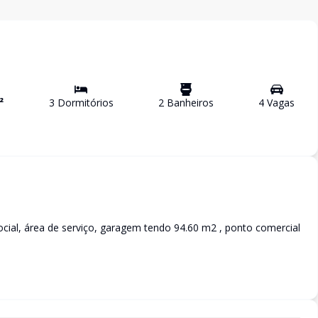
²
3
Dormitório
s
2
Banheiro
s
4
Vaga
s
ocial, área de serviço, garagem tendo 94.60 m2 , ponto comercial