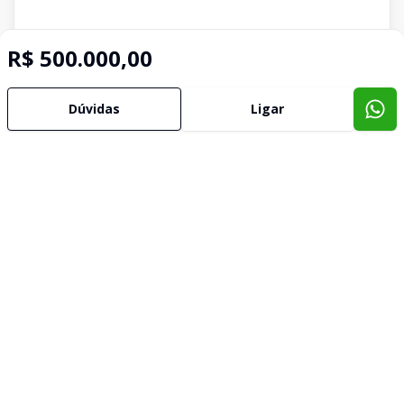
R$ 500.000,00
Corretor
Dúvidas
Ligar
IMOBILIARIA TELESUL
SN
Selma Nery
12.956
(35) 99951-1444
(35) 98867-4201
selma@imobiliariatelesul.com.br