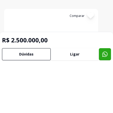
Cód:
TL4631
Comparar
R$ 2.500.000,00
Dúvidas
Ligar
Galpão
Galpão à venda na Avenida Minas Gerais
Rezende, Varginha - MG
R$ 1.500.000,00
Excelente oportunidade de comprar um galpão na
Avenida Minas Gerais, em Rezende, Varginha. Com
uma área total de 1500 m² e área privativa de 700
m², este espaço é ideal para negócios e atividades
700
m²
comerciais. Aproveite a localização estratégica e faça