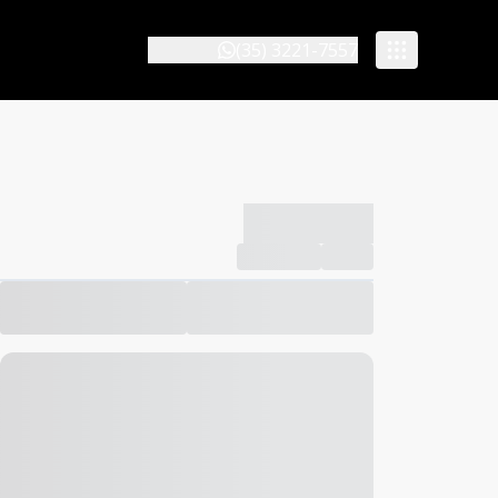
(35) 3221-7557
-------------
Compartilhar
Favorito