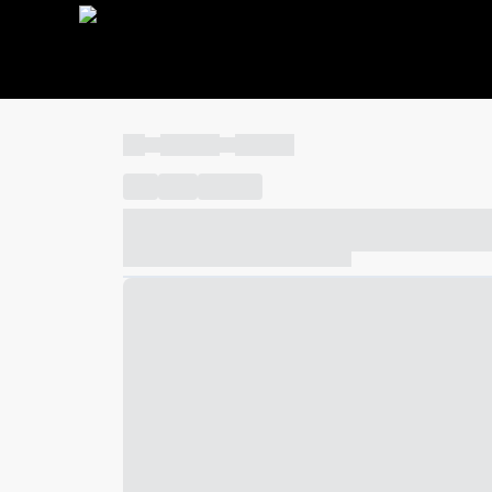
----
----- -----
----- -----
----
-----
---- ------
----- ----- -- ------ ---- ---- -- ---
----- ----- -- ------ ----- ----- -- ------