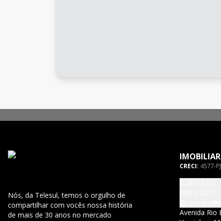
IMOBILIAR
CRECI:
4577-PJ
(35) 3221-
(35) 3221-
Nós, da Telesul, temos o orgulho de
contato@im
compartilhar com vocês nossa história
Avenida Rio 
de mais de 30 anos no mercado