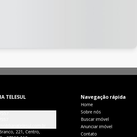
IA TELESUL
Navegação rápida
Home
Sobre nós
7557
Buscar imóvel
7557
obiliariatelesul.com.br
Anunciar imóvel
Branco, 221, Centro,
Contato