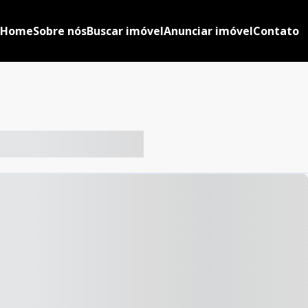
Home
Sobre nós
Buscar imóvel
Anunciar imóvel
Contato
-- ----- ----- --- ------