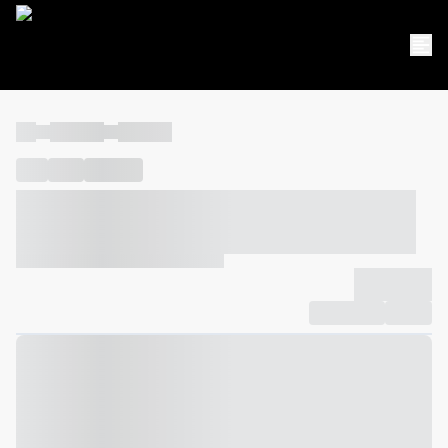
----
----- -----
----- -----
----
-----
---- ------
----- ----- -- ------ ---- ---- -- ----- ----- -----
--- ------
----- ----- -- ------ ----- ----- -- ------
-------------
Compartilhar
Favorito