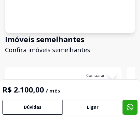
Imóveis semelhantes
Confira imóveis semelhantes
Cód:
TL4673
Comparar
Có
R$ 2.100,00
/ mês
Dúvidas
Ligar
Ponto Comercial
Pont