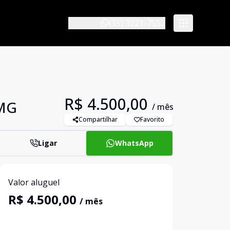
(35) 3221-7557
R$ 4.500,00
/MG
/ mês
Compartilhar
Favorito
Ligar
WhatsApp
Valor aluguel
R$ 4.500,00
/ mês