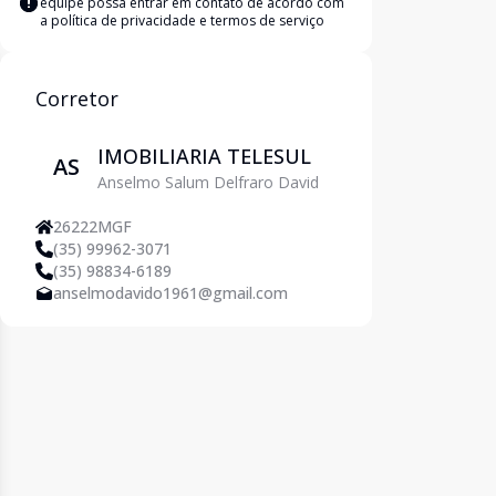
equipe possa entrar em contato de acordo com
a
política de privacidade e termos de serviço
Corretor
IMOBILIARIA TELESUL
AS
Anselmo Salum Delfraro David
26222MGF
(35) 99962-3071
(35) 98834-6189
anselmodavido1961@gmail.com