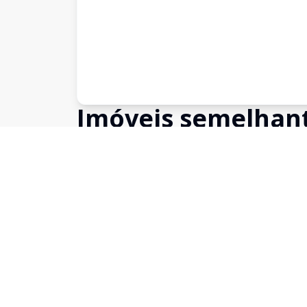
Imóveis semelhan
Confira imóveis semelhantes
Cód:
TL4722
Comparar