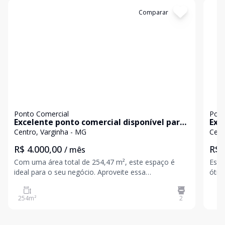
Cód:
TL4722
Comparar
Có
Ponto Comercial
Pont
Excelente ponto comercial disponível para
Exc
aluguel no Centro de Varginha!
Cen
Centro, Varginha - MG
Cent
R$ 4.000,00
R$ 
/ mês
Com uma área total de 254,47 m², este espaço é
Este
ideal para o seu negócio. Aproveite essa
ótima
oportunidade de estar em uma localização
perc
privilegiada e potencializar suas vendas. Entre em
um d
254
m²
2
contato e agende sua visita!
cima