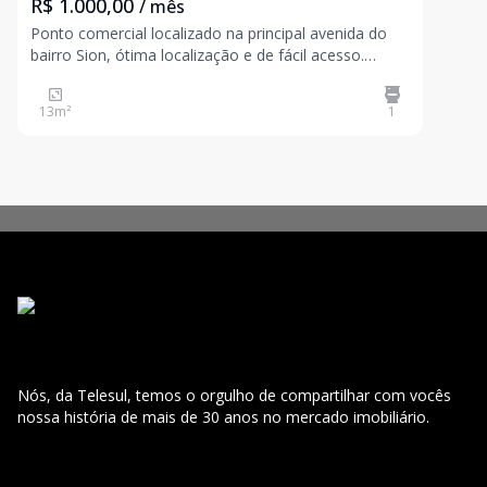
R$ 1.000,00
/ mês
Ponto comercial localizado na principal avenida do
bairro Sion, ótima localização e de fácil acesso.
Imóvel com 13,50m² e banheiro. C-120
13
m²
1
Nós, da Telesul, temos o orgulho de compartilhar com vocês
nossa história de mais de 30 anos no mercado imobiliário.