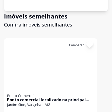
Imóveis semelhantes
Confira imóveis semelhantes
Cód:
937
Comparar
Ponto Comercial
Ponto comercial localizado na principal
avenida do bairro Sion!
Jardim Sion, Varginha - MG