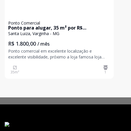
Ponto Comercial
Ponto para alugar, 35 m² por R$
1.800,00/mês - Santa Luiza - Varginha/MG
Santa Luiza, Varginha - MG
R$ 1.800,00
/ mês
Ponto comercial em excelente localização e
excelente visibilidade, próximo a loja famosa loja
Forfun e a conceituada academia Body Health do
Santa Luiza com aproximadamente 35m² com copa
35
m²
1
e banheiro..Acabamento novo com pré-disposição
par ar condicionado e