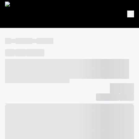
----
----- -----
----- -----
----
-----
---- ------
----- ----- -- ------ ---- ---- -- ----- ----- -----
--- ------
----- ----- -- ------ ----- ----- -- ------
-------------
Compartilhar
Favorito