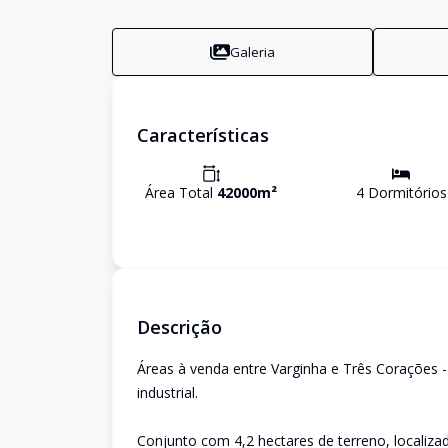
Galeria
Características
Área Total
42000
m²
4
Dormitório
s
Descrição
Áreas à venda entre Varginha e Três Corações 
industrial.
Conjunto com 4,2 hectares de terreno, localiz