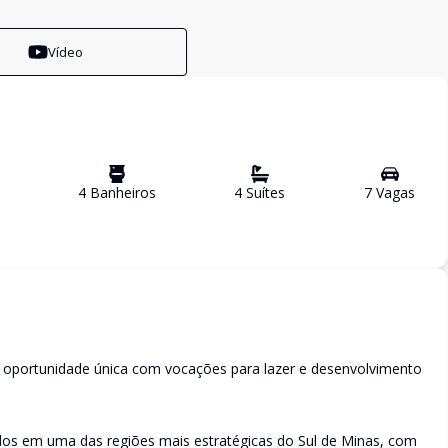
Vídeo
4
Banheiro
s
4
Suíte
s
7
Vaga
s
- oportunidade única com vocações para lazer e desenvolvimento
ados em uma das regiões mais estratégicas do Sul de Minas, com