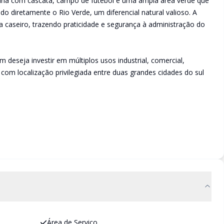
cina com cascata, campo de futebol e uma ampla área verde que
o diretamente o Rio Verde, um diferencial natural valioso. A
caseiro, trazendo praticidade e segurança à administração do
deseja investir em múltiplos usos industrial, comercial,
 com localização privilegiada entre duas grandes cidades do sul
Área de Serviço