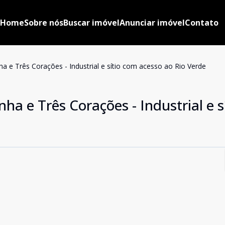
Home
Sobre nós
Buscar imóvel
Anunciar imóvel
Contato
ha e Três Corações - Industrial e sítio com acesso ao Rio Verde
ha e Três Corações - Industrial e s
G