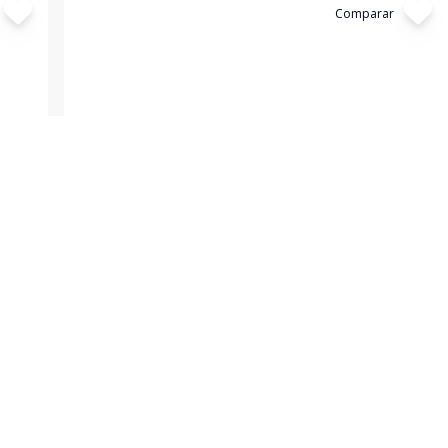
Cód:
TL4101
Comparar
Terreno
Casa à Venda com Ótima Localização
Campos Elíseos, Varginha - MG
R$ 275.000,00
 m²
com
possui
360
m²