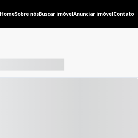
Home
Sobre nós
Buscar imóvel
Anunciar imóvel
Contato
-- ----- ----- --- ------