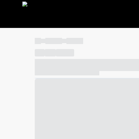
----
----- -----
----- -----
----
-----
---- ------
----- ----- -- ------ ---- ---- -- ---
----- ----- -- ------ ----- ----- -- ------