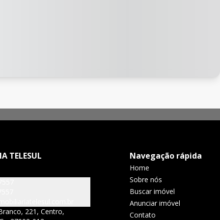
IA TELESUL
Navegação rápida
Home
Sobre nós
7557
Buscar imóvel
7557
obiliariatelesul.com.br
Anunciar imóvel
Branco, 221, Centro,
Contato