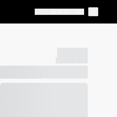
(35) 3221-7557
-------------
Compartilhar
Favorito