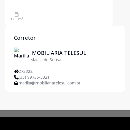
1230
m²
Corretor
IMOBILIARIA TELESUL
Marília de Sousa
273322
(35) 99735-3321
marilia@imobiliariatelesul.com.br