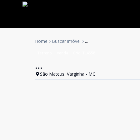
Home
Buscar imóvel
...
Terreno
Venda
Cód:
TL4558
...
São Mateus, Varginha - MG