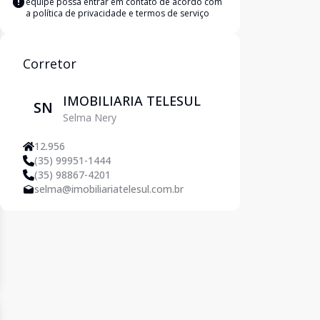
equipe possa entrar em contato de acordo com
a
política de privacidade e termos de serviço
Corretor
IMOBILIARIA TELESUL
SN
Selma Nery
12.956
(35) 99951-1444
(35) 98867-4201
selma@imobiliariatelesul.com.br