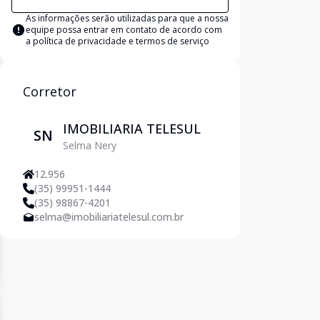
As informações serão utilizadas para que a nossa
equipe possa entrar em contato de acordo com
a
política de privacidade e termos de serviço
Corretor
IMOBILIARIA TELESUL
SN
Selma Nery
12.956
(35) 99951-1444
(35) 98867-4201
selma@imobiliariatelesul.com.br