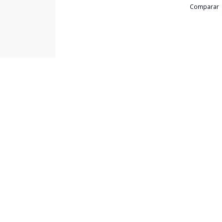
Cód:
TL4518
Comparar
Terreno
...
Reserva Vila Paiva, Varginha - MG
R$ 300.000,00
337
m²